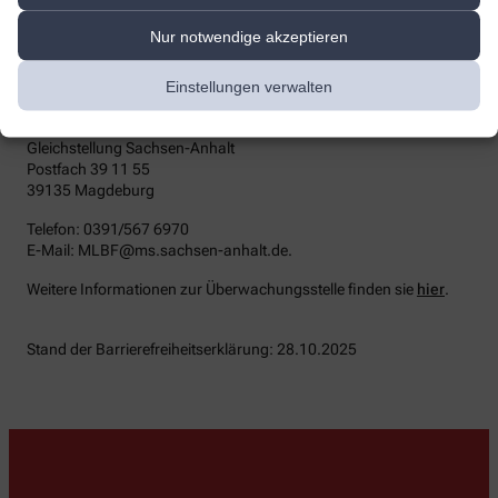
Durchsetzungsstelle unterstützt Sie dabei, ihre Rechte geltend zu
machen. Sie können sich auch an die
Nur notwendige akzeptieren
Marktüberwachungsbehörde wenden:
MLBF - Marktüberwachungsstelle der Länder für die
Einstellungen verwalten
Barrierefreiheit von Produkten und Dienstleistungen
c/o Ministerium für Arbeit, Soziales, Gesundheit und
Gleichstellung Sachsen-Anhalt
Postfach 39 11 55
39135 Magdeburg
Telefon: 0391/567 6970
E-​Mail: MLBF@ms.sachsen-​anhalt.de.
Weitere Informationen zur Überwachungsstelle finden sie
hier
.
Stand der Barrierefreiheitserklärung: 28.10.2025