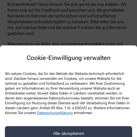
Barrierefreiheit? Dann können Sie sich gerne bei uns melden. Wir
freuen uns auf Ihr Feedback und bemühen uns, die gemeldeten
Barrieren im Rahmen der technischen und wirtschaftlichen
Möglichkeiten schnellstmöglich zu beheben. Bitte teilen Sie uns
mit, auf welcher Seite und bei welcher Funktion Sie auf Barrieren
gestoßen sind.
Bitte benutzen sie dafür das vorgesehene Kontaktformular auf
unserer Website. Sie können uns auch über folgende Wege die
von Ihnen gefundenen Barrieren melden:
Cookie-Einwilligung verwalten
E-Mail: Alte.Post.Apotheke@t-online.de
Wir setzen Cookies, die für den Betrieb der Website technisch erforderlich
Telefon: 02224/941043
sind. Darüber hinaus verwenden wir Cookies, um unsere Website für Sie
Telefax: 02224/941044
optimal zu gestalten und fortlaufend zu verbessern. Mit Ihrer Zustimmung
geben wir Informationen zu Ihrer Verwendung unserer Website auch an
Postanschrift: Bahnhofstr. 16a 53604 Bad Honnef
Drittanbieter weiter. Soweit dabei Daten in Ländern verarbeitet werden, in
denen kein angemessenes Datenschutzniveau besteht, stimmen Sie mit Ihrer
Durchsetzungsverfahren und
Einwilligung zur Nutzung dieser Dienste auch der Verarbeitung Ihrer Daten in
diesen Ländern gem. Artikel 49 Abs. 1 lit. a DSGVO zu. Weitere Informationen
Marktüberwachungsbehörde
können Sie unserer
Datenschutzerklärung
entnehmen.
Sollten Sie auf Mitteilungen oder Anfragen zur Barrierefreiheit
keine zufriedenstellenden Antworten erhalten, können Sie sich an
die zuständige Durchsetzungsstelle wenden. Die
Alle akzeptieren