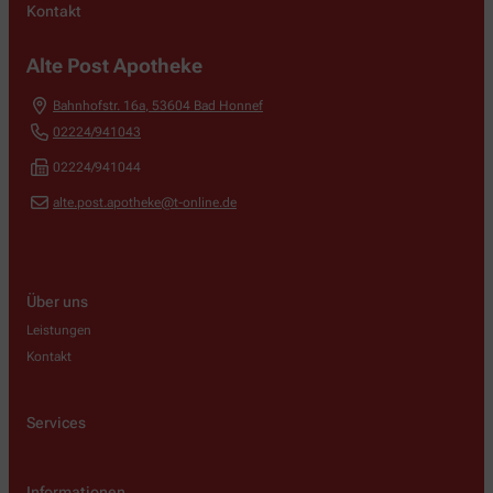
Kontakt
Alte Post Apotheke
Bahnhofstr. 16a
,
53604
Bad Honnef
02224/941043
02224/941044
alte.post.apotheke@t-online.de
Über uns
Leistungen
Kontakt
Services
Informationen