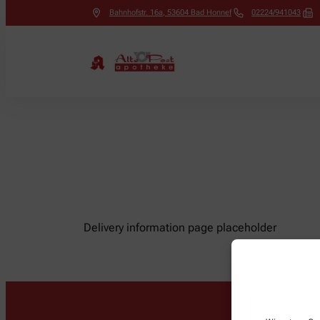
Bahnhofstr. 16a
,
53604
Bad Honnef
02224/941043
Delivery information page placeholder