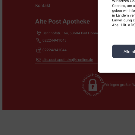
Wir setzen Coo
Kontakt
Cookies, um u
geben wir Inf
in Ländern ve
Alte Post Apotheke
Einwilligung z
Abs. 1 lit. a
Bahnhofstr. 16a
,
53604
Bad Honnef
02224/941043
02224/941044
Alle a
alte.post.apotheke@t-online.de
Wir legen großen W