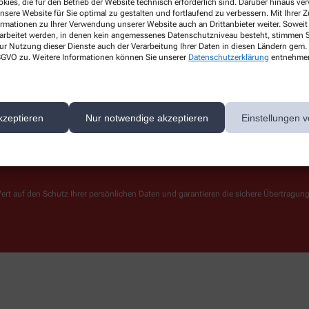
kies, die für den Betrieb der Website technisch erforderlich sind. Darüber hinaus v
nsere Website für Sie optimal zu gestalten und fortlaufend zu verbessern. Mit Ihrer
Über uns
Services
ormationen zu Ihrer Verwendung unserer Website auch an Drittanbieter weiter. Soweit
Leistungen
rarbeitet werden, in denen kein angemessenes Datenschutzniveau besteht, stimmen Si
ur Nutzung dieser Dienste auch der Verarbeitung Ihrer Daten in diesen Ländern gem. 
Kontakt
 DSGVO zu. Weitere Informationen können Sie unserer
Datenschutzerklärung
entnehme
kzeptieren
Nur notwendige akzeptieren
Einstellungen v
ert auf den Schutz Ihrer persönlichen Daten und garantieren die sichere Übertragun