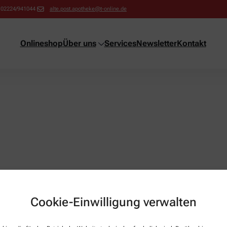
02224/941044
alte.post.apotheke@t-online.de
Onlineshop
Über uns
Services
Newsletter
Kontakt
Cookie-Einwilligung verwalten