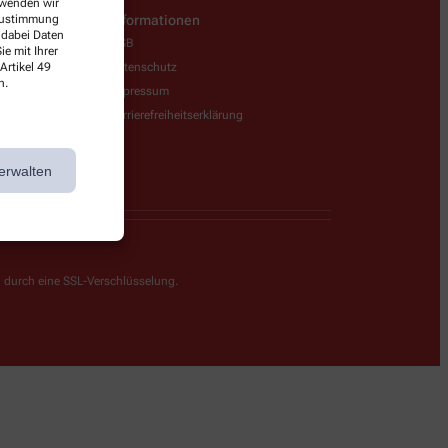
erwenden wir
 Zustimmung
Informationen
 dabei Daten
AGB
e mit Ihrer
Artikel 49
Datenschutz
n.
Impressum
Barrierefreiheitserklärung
erwalten
g durch eine SSL-Verschlüsselung.